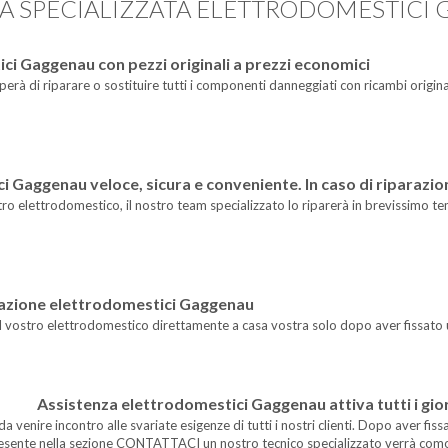
ZA SPECIALIZZATA ELETTRODOMESTICI
ci Gaggenau con pezzi originali a prezzi economici
perà di riparare o sostituire tutti i componenti danneggiati con ricambi original
 Gaggenau veloce, sicura e conveniente. In caso di riparazione
ro elettrodomestico, il nostro team specializzato lo riparerà in brevissimo te
parazione elettrodomestici Gaggenau
à il vostro elettrodomestico direttamente a casa vostra solo dopo aver fissato
Assistenza elettrodomestici Gaggenau attiva tutti i giorn
 da venire incontro alle svariate esigenze di tutti i nostri clienti. Dopo aver 
resente nella sezione CONTATTACI un nostro tecnico specializzato verrà co