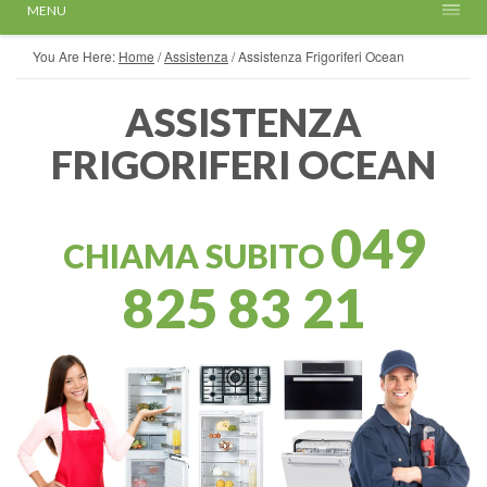
MENU
You Are Here:
Home
/
Assistenza
/
Assistenza Frigoriferi Ocean
ASSISTENZA
FRIGORIFERI OCEAN
049
CHIAMA SUBITO
825 83 21