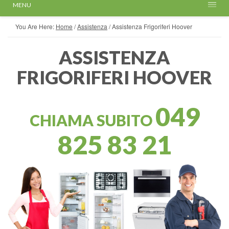
MENU
You Are Here:
Home
/
Assistenza
/
Assistenza Frigoriferi Hoover
ASSISTENZA
FRIGORIFERI HOOVER
049
CHIAMA SUBITO
825 83 21